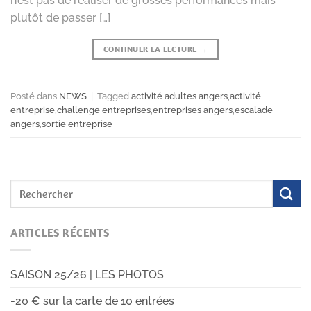
n’est pas de réaliser de grosses performances mais
plutôt de passer […]
CONTINUER LA LECTURE
→
Posté dans
NEWS
|
Tagged
activité adultes angers
,
activité
entreprise
,
challenge entreprises
,
entreprises angers
,
escalade
angers
,
sortie entreprise
ARTICLES RÉCENTS
SAISON 25/26 | LES PHOTOS
-20 € sur la carte de 10 entrées