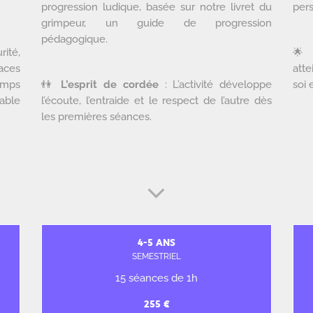
progression ludique, basée sur notre livret du
pers
grimpeur, un guide de progression
pédagogique.
rité,

aces
atte
emps
👫
L’esprit de cordée
: L’activité développe
soi 
able
l’écoute, l’entraide et le respect de l’autre dès
les premières séances.
4-5 ANS
SEMESTRIEL
15 séances de 1h