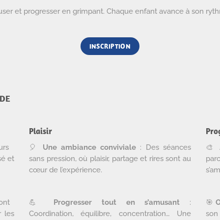
muser et progresser en grimpant. Chaque enfant avance à son ryt
INSCRIPTION
ADE
Plaisir
Pro
urs
🎈
Une ambiance conviviale
: Des séances
🎨
sé et
sans pression, où plaisir, partage et rires sont au
par
cœur de l’expérience.
s’am
ont
💪
Progresser tout en s’amusant
:
🎯
O
 les
Coordination, équilibre, concentration… Une
son