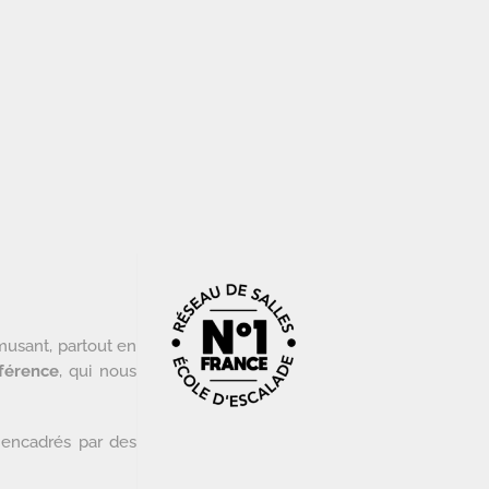
musant, partout en
férence
, qui nous
 encadrés par des