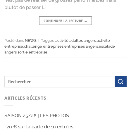
n’est pas de réaliser de grosses performances mais
plutôt de passer […]
CONTINUER LA LECTURE
→
Posté dans
NEWS
|
Tagged
activité adultes angers
,
activité
entreprise
,
challenge entreprises
,
entreprises angers
,
escalade
angers
,
sortie entreprise
ARTICLES RÉCENTS
SAISON 25/26 | LES PHOTOS
-20 € sur la carte de 10 entrées