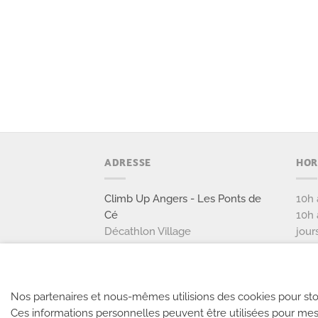
ADRESSE
HOR
Climb Up Angers - Les Ponts de
10h 
Cé
10h 
Décathlon Village
jour
1 boulevard Léo Lagrange
49 130 Les Ponts de Cé
02 90 87 88 89
Nos partenaires et nous-mêmes utilisions des cookies pour sto
Ces informations personnelles peuvent être utilisées pour mes
NOUS CONTACTER