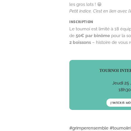
les gros lots ! 😁
Petit indice. C’est en lien avec 
INSCRIPTION
Le tournoi est limité à 18 équi
de
50€ par binôme
pour la so
2 boissons
– histoire de vous 
TOURNOI INTE
Jeudi 25 
18h30
J’INSCRIS MO
#grimperensemble
#tournoiin