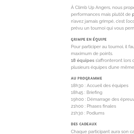
À Climb Up Angers, nous propos
performances mais plutôt de
n’avez jamais grimpé, c’est l’oc
prévu un tournoi qui vous perme
GRIMPE EN ÉQUIPE
Pour participer au tournoi, il fa
maximum de points.
18 équipes
s’affronteront lors 
plusieurs équipes d’une même
AU PROGRAMME
18h30 : Accueil des équipes
18h45 : Briefing
19h00 : Démarrage des épreuve
21h00 : Phases finales
21h30 : Podiums
DES CADEAUX
Chaque participant aura son c