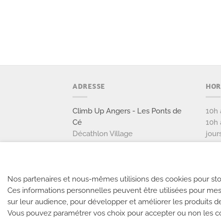
ADRESSE
HOR
Climb Up Angers - Les Ponts de
10h 
Cé
10h 
Décathlon Village
jour
1 boulevard Léo Lagrange
49 130 Les Ponts de Cé
02 90 87 88 89
Nos partenaires et nous-mêmes utilisions des cookies pour sto
Ces informations personnelles peuvent être utilisées pour mes
NOUS CONTACTER
sur leur audience, pour développer et améliorer les produits d
Vous pouvez paramétrer vos choix pour accepter ou non les co