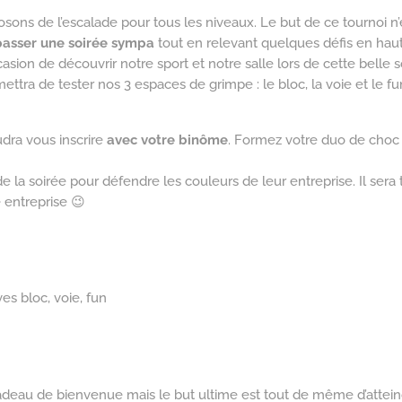
ons de l’escalade pour tous les niveaux. Le but de ce tournoi n’e
passer une soirée sympa
tout en relevant quelques défis en hau
casion de découvrir notre sport et notre salle lors de cette belle s
ttra de tester nos 3 espaces de grimpe : le bloc, la voie et le f
udra vous inscrire
avec votre binôme
. Formez votre duo de choc
de la soirée pour défendre les couleurs de leur entreprise. Il sera to
 entreprise 😉
s bloc, voie, fun
adeau de bienvenue mais le but ultime est tout de même d’attei