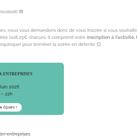
l’escalade
🙈
pes, nous vous demandons donc de vous inscrire si vous souhaitez y
irée (soit 25€ chacun). Il comprend votre
inscription à l’activité,
requinquer pour terminer la soirée en détente 😊
R-ENTREPRISES
Juin 2026
 – 22h
N ÉQUIPE !
ter-entreprises