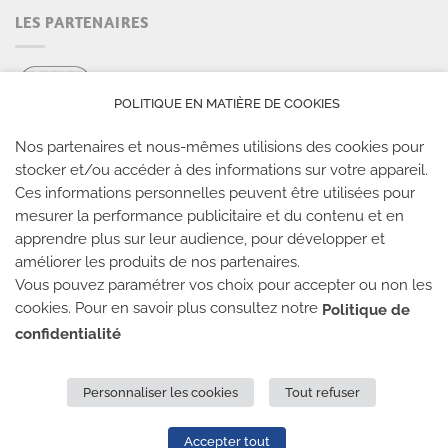
LES PARTENAIRES
POLITIQUE EN MATIÈRE DE COOKIES
Nos partenaires et nous-mêmes utilisions des cookies pour
stocker et/ou accéder à des informations sur votre appareil.
Ces informations personnelles peuvent être utilisées pour
LES SALLES CLIMB UP
mesurer la performance publicitaire et du contenu et en
apprendre plus sur leur audience, pour développer et
Climb Up vous accueille dans ses salles, partout en
améliorer les produits de nos partenaires.
Vous pouvez paramétrer vos choix pour accepter ou non les
France
cookies. Pour en savoir plus consultez notre
Politique de
confidentialité
TROUVE TA SALLE
Personnaliser les cookies
Tout refuser
REJOIGNEZ-NOUS
-
CLIMB UP INVESTISSEMENTS
-
MENTIONS LÉGALES
-
CONFIDENTIALITÉ
- © 2020 TOUS
Accepter tout